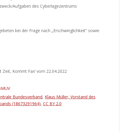
szweck/Aufgaben des Cyberlagezentrums
beten bei der Frage nach „Erschwinglichkeit“ sowie
 Zeit, Kommt Fax’ vom 22.04.2022
 BMUV
entrale Bundesverband
,
Klaus Müller, Vorstand des
rbands (18673291964)
,
CC BY 2.0