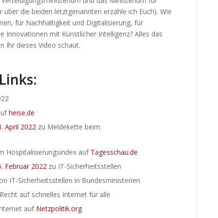
Verteidigungsministerium und das Ministerium für
 über die beiden letztgenannten erzähle ich Euch). Wie
en, für Nachhaltigkeit und Digitalisierung, für
e Innovationen mit Künstlicher Intelligenz? Alles das
n Ihr dieses Video schaut.
Links:
022
auf
heise.de
. April 2022
zu Meldekette beim
m Hospitalisierungsindex auf
Tagesschau.de
5. Februar 2022
zu IT-Sicherheitsstellen
n IT-Sicherheitsstellen in Bundesministerien
Recht auf schnelles Internet für alle
nternet auf
Netzpolitik.org