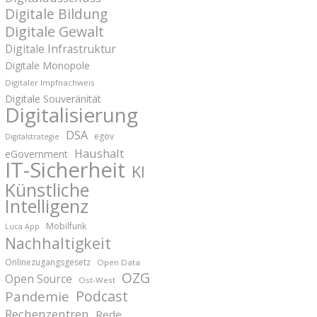
Digitale Bildung
Digitale Gewalt
Digitale Infrastruktur
Digitale Monopole
Digitaler Impfnachweis
Digitale Souveränität
Digitalisierung
DSA
egov
Digitalstrategie
Haushalt
eGovernment
IT-Sicherheit
KI
Künstliche
Intelligenz
Mobilfunk
Luca App
Nachhaltigkeit
Onlinezugangsgesetz
Open Data
OZG
Open Source
Ost-West
Podcast
Pandemie
Rechenzentren
Rede