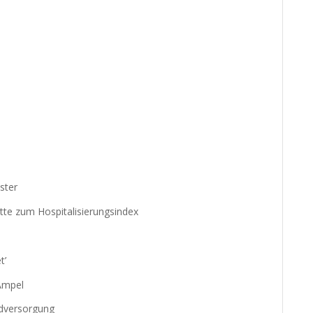
ster
ette zum Hospitalisierungsindex
t’
Ampel
ndversorgung