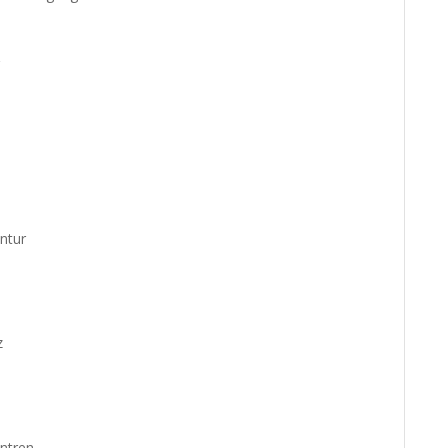
ntur
z
entren