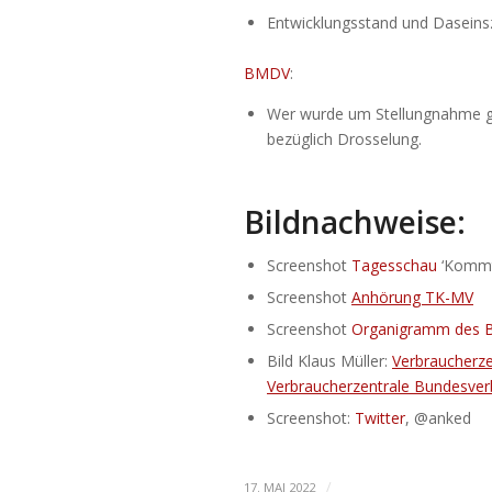
Entwicklungsstand und Dasein
BMDV
:
Wer wurde um Stellungnahme ge
bezüglich Drosselung.
Bildnachweise:
Screenshot
Tagesschau
‘Kommt
Screenshot
Anhörung TK-MV
Screenshot
Organigramm des
Bild Klaus Müller:
Verbraucherz
Verbraucherzentrale Bundesve
Screenshot:
Twitter
, @anked
/
17. MAI 2022