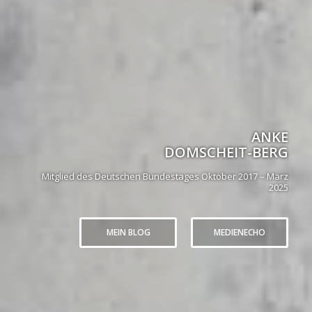
ANKE
DOMSCHEIT-BERG
Mitglied des Deutschen Bundestages Oktober 2017 – März
2025
MEIN BLOG
MEDIENECHO