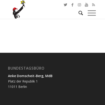
BUNDESTAGSBÜRO
Anke Domscheit-Berg, MdB
Platz der Republik 1
11011 Berlin