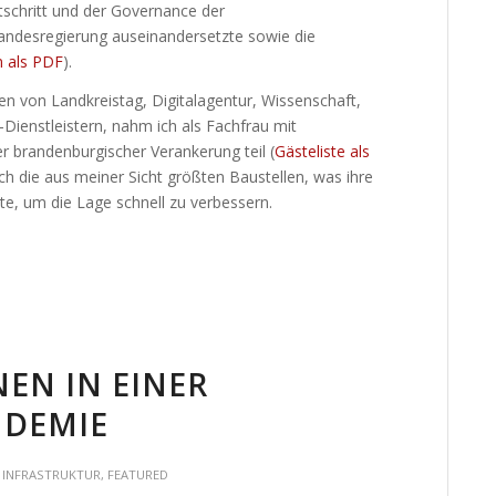
rtschritt und der Governance der
 Landesregierung auseinandersetzte sowie die
n als PDF
).
nen von Landkreistag, Digitalagentur, Wissenschaft,
ienstleistern, nahm ich als Fachfrau mit
r brandenburgischer Verankerung teil (
Gästeliste als
ch die aus meiner Sicht größten Baustellen, was ihre
e, um die Lage schnell zu verbessern.
NEN IN EINER
NDEMIE
E INFRASTRUKTUR
,
FEATURED