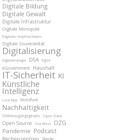
Digitale Bildung
Digitale Gewalt
Digitale Infrastruktur
Digitale Monopole
Digitaler Impfnachweis
Digitale Souveränität
Digitalisierung
DSA
egov
Digitalstrategie
Haushalt
eGovernment
IT-Sicherheit
KI
Künstliche
Intelligenz
Mobilfunk
Luca App
Nachhaltigkeit
Onlinezugangsgesetz
Open Data
OZG
Open Source
Ost-West
Podcast
Pandemie
Rechenzentren
Rede