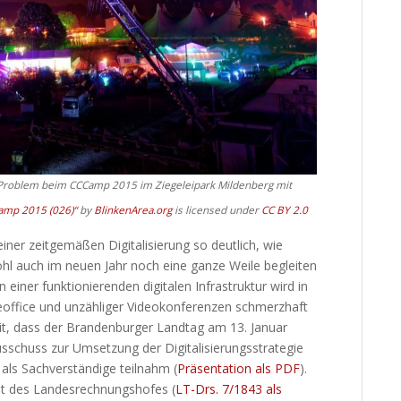
n Problem beim CCCamp 2015 im Ziegeleipark Mildenberg mit
amp 2015 (026)“
by
BlinkenArea.org
is licensed under
CC BY 2.0
ner zeitgemäßen Digitalisierung so deutlich, wie
ohl auch im neuen Jahr noch eine ganze Weile begleiten
 einer funktionierenden digitalen Infrastruktur wird in
ffice und unzähliger Videokonferenzen schmerzhaft
eit, dass der Brandenburger Landtag am 13. Januar
schuss zur Umsetzung der Digitalisierungsstrategie
 als Sachverständige teilnahm (
Präsentation als PDF
).
ht des Landesrechnungshofes (
LT-Drs. 7/1843 als