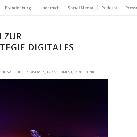
Brandenburg
Über mich
Social Media
Podcast
Press
 ZUR
EGIE DIGITALES
G
E INFRASTRUKTUR
,
DIVERSES
,
EGOVERNMENT
,
MOBILFUNK