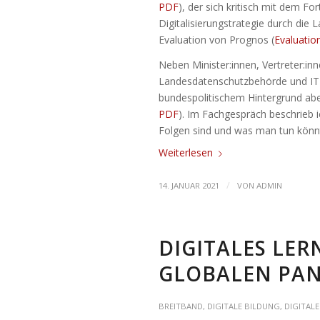
PDF
), der sich kritisch mit dem Fo
Digitalisierungstrategie durch die
Evaluation von Prognos (
Evaluatio
Neben Minister:innen, Vertreter:in
Landesdatenschutzbehörde und IT-D
bundespolitischem Hintergrund abe
PDF
). Im Fachgespräch beschrieb i
Folgen sind und was man tun könnt
Weiterlesen
/
14. JANUAR 2021
VON
ADMIN
DIGITALES LER
GLOBALEN PA
BREITBAND
,
DIGITALE BILDUNG
,
DIGITAL