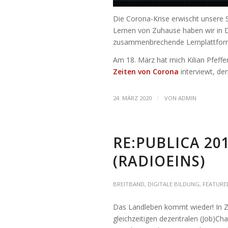
Die Corona-Krise erwischt unsere 
Lernen von Zuhause haben wir in 
zusammenbrechende Lernplattform
Am 18. März hat mich Kilian Pfef
Zeiten von Corona
interviewt, de
/
24. MÄRZ 2020
VON
ADMIN
RE:PUBLICA 201
(RADIOEINS)
BREITBAND
,
DIGITALE BILDUNG
,
FEATURE
Das Landleben kommt wieder! In Ze
gleichzeitigen dezentralen (Job)Cha