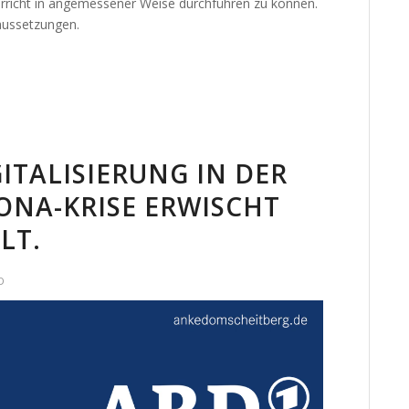
terricht in angemessener Weise durchführen zu können.
aussetzungen.
GITALISIERUNG IN DER
ONA-KRISE ERWISCHT
LT.
D