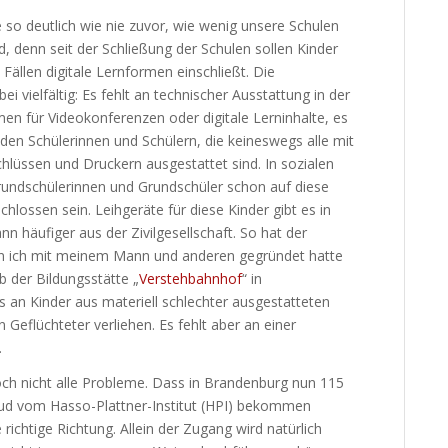
o deutlich wie nie zuvor, wie wenig unsere Schulen
nd, denn seit der Schließung der Schulen sollen Kinder
 Fällen digitale Lernformen einschließt. Die
 vielfältig: Es fehlt an technischer Ausstattung in der
rmen für Videokonferenzen oder digitale Lerninhalte, es
 den Schülerinnen und Schülern, die keineswegs alle mit
hlüssen und Druckern ausgestattet sind. In sozialen
rundschülerinnen und Grundschüler schon auf diese
hlossen sein. Leihgeräte für diese Kinder gibt es in
n häufiger aus der Zivilgesellschaft. So hat der
en ich mit meinem Mann und anderen gegründet hatte
 der Bildungsstätte „
Verstehbahnhof
“ in
ps an Kinder aus materiell schlechter ausgestatteten
 Geflüchteter verliehen. Es fehlt aber an einer
.
noch nicht alle Probleme. Dass in Brandenburg nun 115
oud vom Hasso-Plattner-Institut (HPI) bekommen
ie richtige Richtung. Allein der Zugang wird natürlich