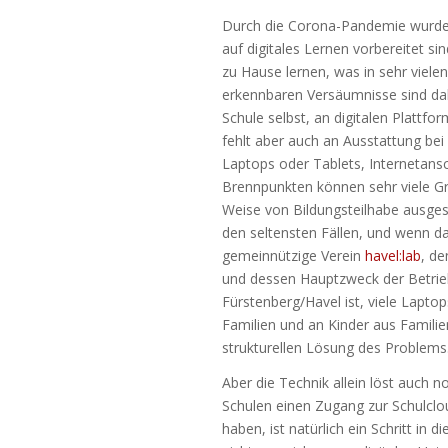
Durch die Corona-Pandemie wurde s
auf digitales Lernen vorbereitet si
zu Hause lernen, was in sehr vielen
erkennbaren Versäumnisse sind dabei
Schule selbst, an digitalen Plattfo
fehlt aber auch an Ausstattung bei
Laptops oder Tablets, Internetansc
Brennpunkten können sehr viele G
Weise von Bildungsteilhabe ausgesc
den seltensten Fällen, und wenn dan
gemeinnützige Verein
havel:lab
, d
und dessen Hauptzweck der Betrieb
Fürstenberg/Havel ist, viele Lapto
Familien und an Kinder aus Familien
strukturellen Lösung des Problems
Aber die Technik allein löst auch 
Schulen einen Zugang zur Schulcl
haben, ist natürlich ein Schritt in d