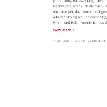
(in Pension), hat zwei Jungbullen 
Nachwuchs, aber auch Kleinvieh: H
nächsten Jahr dazu kommen. Irge
arbeitet ökologisch und nachhaltig,
Pferde und Bullen konnte ich aus 
Weiterlesen
/
21. JULI 2020
VON
RALF WUNDERLICH