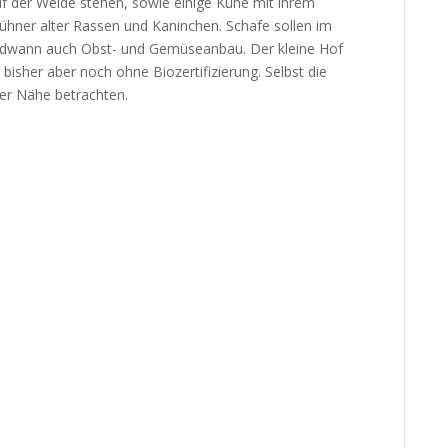
auf der Weide stehen, sowie einige Kühe mit ihrem
ühner alter Rassen und Kaninchen. Schafe sollen im
ndwann auch Obst- und Gemüseanbau. Der kleine Hof
 bisher aber noch ohne Biozertifizierung. Selbst die
der Nähe betrachten.