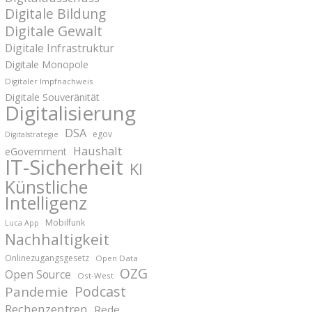
Digitale Bildung
Digitale Gewalt
Digitale Infrastruktur
Digitale Monopole
Digitaler Impfnachweis
Digitale Souveränität
Digitalisierung
DSA
egov
Digitalstrategie
Haushalt
eGovernment
IT-Sicherheit
KI
Künstliche
Intelligenz
Mobilfunk
Luca App
Nachhaltigkeit
Onlinezugangsgesetz
Open Data
OZG
Open Source
Ost-West
Podcast
Pandemie
Rechenzentren
Rede