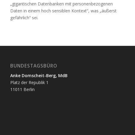
„gigantischen Datenbanken mit personenbezogenen
Daten in einem hoch sensiblen Kontext“, was „äußerst
gefährlich“ sei.
BUNDESTAGSBÜRO
Anke Domscheit-Berg, MdB
Platz der Republik 1
11011 Berlin