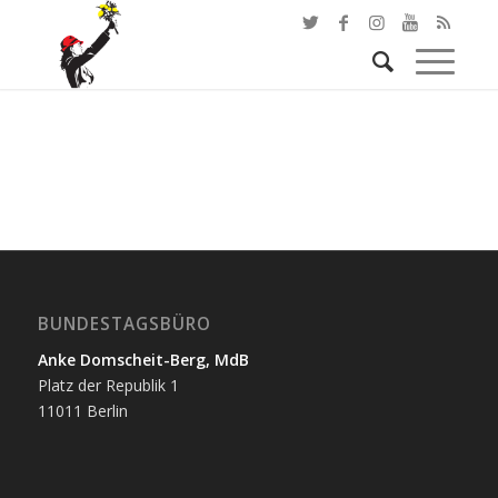
BUNDESTAGSBÜRO
Anke Domscheit-Berg, MdB
Platz der Republik 1
11011 Berlin