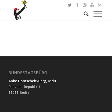
BUNDESTAGSBÜRO
Anke Domscheit-Berg, MdB
Platz der Republik 1
11011 Berlin